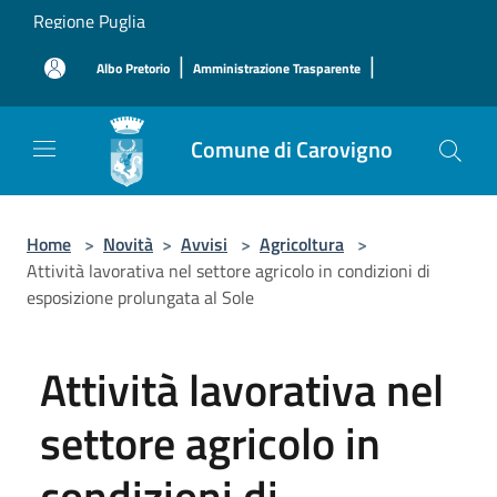
Salta al contenuto principale
Regione Puglia
|
|
Albo Pretorio
Amministrazione Trasparente
Comune di Carovigno
Home
>
Novità
>
Avvisi
>
Agricoltura
>
Attività lavorativa nel settore agricolo in condizioni di
esposizione prolungata al Sole
Attività lavorativa nel
settore agricolo in
condizioni di