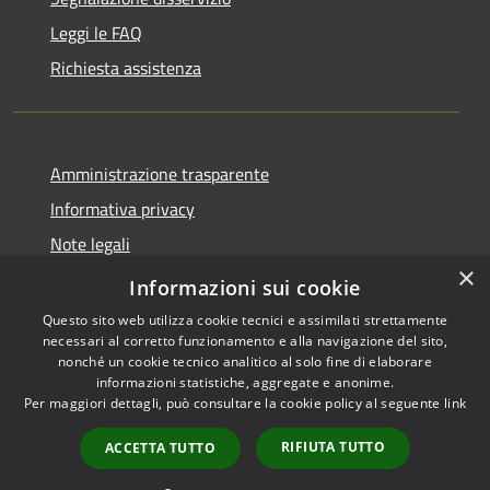
Leggi le FAQ
Richiesta assistenza
Amministrazione trasparente
Informativa privacy
Note legali
×
Dichiarazione di accessibilità
Informazioni sui cookie
Questo sito web utilizza cookie tecnici e assimilati strettamente
necessari al corretto funzionamento e alla navigazione del sito,
nonché un cookie tecnico analitico al solo fine di elaborare
informazioni statistiche, aggregate e anonime.
RSS
Copyright © 2026 • Comune di
Per maggiori dettagli, può consultare la cookie policy al seguente
link
Accessibilità
Carovigno • Powered by
Privacy
Municipium
Accesso
•
RIFIUTA TUTTO
ACCETTA TUTTO
Cookie
redazione