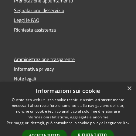
Prenotazione appuntamento
Segnalazione disservizio
Leggi le FAQ
Richiesta assistenza
Amministrazione trasparente
Informativa privacy
Note legali
×
Dichiarazione di accessibilità
Informazioni sui cookie
Questo sito web utilizza cookie tecnici e assimilati strettamente
necessari al corretto funzionamento e alla navigazione del sito,
nonché un cookie tecnico analitico al solo fine di elaborare
informazioni statistiche, aggregate e anonime.
RSS
Copyright © 2026 • Comune di
Per maggiori dettagli, può consultare la cookie policy al seguente
link
Accessibilità
Carovigno • Powered by
Privacy
Municipium
Accesso
•
RIFIUTA TUTTO
ACCETTA TUTTO