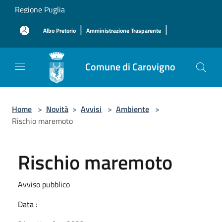
Salta al contenuto principale
Regione Puglia
|
|
Albo Pretorio
Amministrazione Trasparente
Comune di Carovigno
Home
>
Novità
>
Avvisi
>
Ambiente
>
Rischio maremoto
Rischio maremoto
Avviso pubblico
Data :