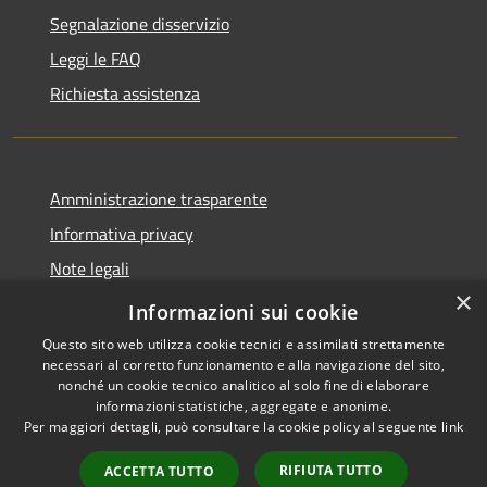
Segnalazione disservizio
Leggi le FAQ
Richiesta assistenza
Amministrazione trasparente
Informativa privacy
Note legali
×
Dichiarazione di accessibilità
Informazioni sui cookie
Questo sito web utilizza cookie tecnici e assimilati strettamente
necessari al corretto funzionamento e alla navigazione del sito,
nonché un cookie tecnico analitico al solo fine di elaborare
informazioni statistiche, aggregate e anonime.
RSS
Copyright © 2026 • Comune di
Per maggiori dettagli, può consultare la cookie policy al seguente
link
Accessibilità
Carovigno • Powered by
Privacy
Municipium
Accesso
•
RIFIUTA TUTTO
ACCETTA TUTTO