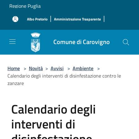
Salta al contenuto principale
Regione Puglia
|
|
Albo Pretorio
Amministrazione Trasparente
Comune di Carovigno
Home
>
Novità
>
Avvisi
>
Ambiente
>
Calendario degli interventi di disinfestazione contro le
zanzare
Calendario degli
interventi di
disinfestazione