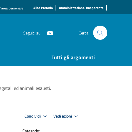
|
|
Albo Pretorio
Amministrazione Trasparente
l'area personale
Seguici su
Cerca
Tutti gli argomenti
vegetali ed animali esausti.
Condividi
Vedi azioni
Categorie: