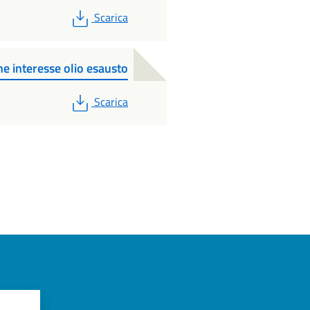
PDF
Scarica
 interesse olio esausto
PDF
Scarica