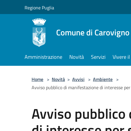
Salta al contenuto principale
Regione Puglia
Comune di Carovigno
Amministrazione
Novità
Servizi
Vivere 
Home
>
Novità
>
Avvisi
>
Ambiente
>
Avviso pubblico di manifestazione di interesse per se
Avviso pubblico 
di interesse per 