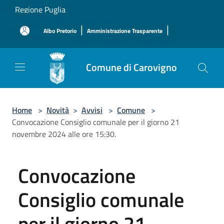
Salta al contenuto principale
Regione Puglia
|
|
Albo Pretorio
Amministrazione Trasparente
Comune di Carovigno
Home
>
Novità
>
Avvisi
>
Comune
>
Convocazione Consiglio comunale per il giorno 21
novembre 2024 alle ore 15:30.
Convocazione
Consiglio comunale
per il giorno 21