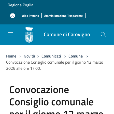
Salta al contenuto principale
Regione Puglia
|
|
Albo Pretorio
Amministrazione Trasparente
Comune di Carovigno
Home
>
Novità
>
Comunicati
>
Comune
>
Convocazione Consiglio comunale per il giorno 12 marzo
2026 alle ore 17:00.
Convocazione
Consiglio comunale
per il giorno 12 marzo