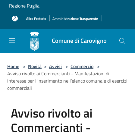
Salta al contenuto principale
Regione Puglia
|
|
Albo Pretorio
Amministrazione Trasparente
Comune di Carovigno
Home
>
Novità
>
Avvisi
>
Commercio
>
Avviso rivolto ai Commercianti - Manifestazioni di
interesse per l’inserimento nell’elenco comunale di esercizi
commerciali
Avviso rivolto ai
Commercianti -