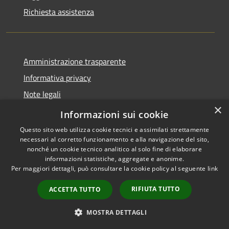
Richiesta assistenza
Amministrazione trasparente
Informativa privacy
Note legali
×
Dichiarazione di accessibilità
Informazioni sui cookie
Questo sito web utilizza cookie tecnici e assimilati strettamente
necessari al corretto funzionamento e alla navigazione del sito,
nonché un cookie tecnico analitico al solo fine di elaborare
informazioni statistiche, aggregate e anonime.
RSS
Copyright © 2026 • Comune di
Per maggiori dettagli, può consultare la cookie policy al seguente
link
Accessibilità
Carovigno • Powered by
Privacy
Municipium
Accesso
•
RIFIUTA TUTTO
ACCETTA TUTTO
Cookie
redazione
Mappa del sito
MOSTRA DETTAGLI