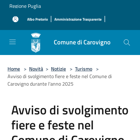
Salta al contenuto principale
Regione Puglia
|
|
Albo Pretorio
Amministrazione Trasparente
Comune di Carovigno
Home
>
Novità
>
Notizie
>
Turismo
>
Avviso di svolgimento fiere e feste nel Comune di
Carovigno durante l'anno 2025
Avviso di svolgimento
fiere e feste nel
Comune di Carovigno