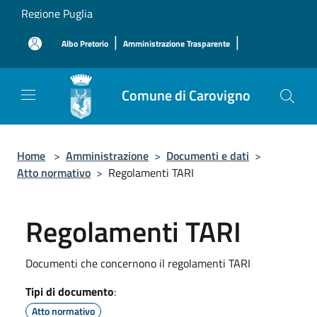
Salta al contenuto principale
Regione Puglia
|
|
Albo Pretorio
Amministrazione Trasparente
Comune di Carovigno
Home
>
Amministrazione
>
Documenti e dati
>
Atto normativo
>
Regolamenti TARI
Regolamenti TARI
Documenti che concernono il regolamenti TARI
Tipi di documento
:
Atto normativo